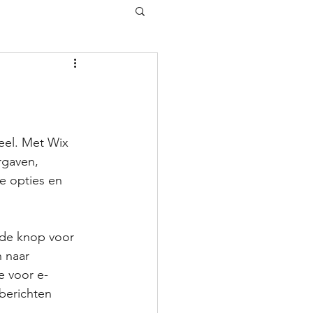
eel. Met Wix 
rgaven, 
e opties en 
 de knop voor 
 naar 
e voor e-
berichten 