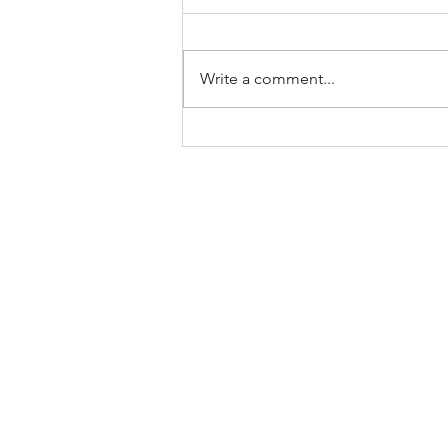
Write a comment...
10 beste manieren om oesters te
eten