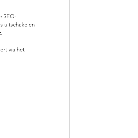
je SEO-
s uitschakelen 
t.
rt via het 