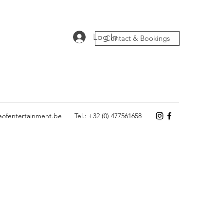
Log In
Contact & Bookings
eofentertainment.be
Tel.: +32 (0) 477561658