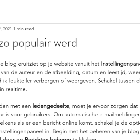
, 2021
1 min read
o populair werd
 blog eruitziet op je website vanuit het 
Instellingen
pan
van de auteur en de afbeelding, datum en leestijd, wee
ik-leukteller verbergen of weergeven. Schakel tussen d
in realtime.
nden met een 
ledengedeelte
, moet je ervoor zorgen dat
ar is voor gebruikers. Om automatische e-mailmeldingen
elkens als er een bericht online komt, schakel je de opti
instellingenpaneel in. Begin met het beheren van je blog
d door op 
Berichten beheren
 te klikken.