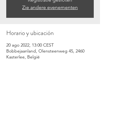
Zie andere evenementen
Horario y ubicación
20 ago 2022, 13:00 CEST
Bobbejaanland, Olensteenweg 45, 2460
Kasterlee, België
Compartir este evento
©2021
www.yannickbovy.be
. Reservados todos los