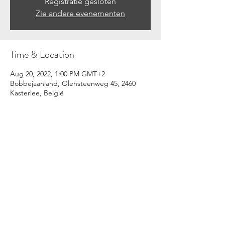
Registratie gesloten
Zie andere evenementen
Time & Location
Aug 20, 2022, 1:00 PM GMT+2
Bobbejaanland, Olensteenweg 45, 2460
Kasterlee, België
Share this event
©2021
www.yannickbovy.be
. All rights reserved.