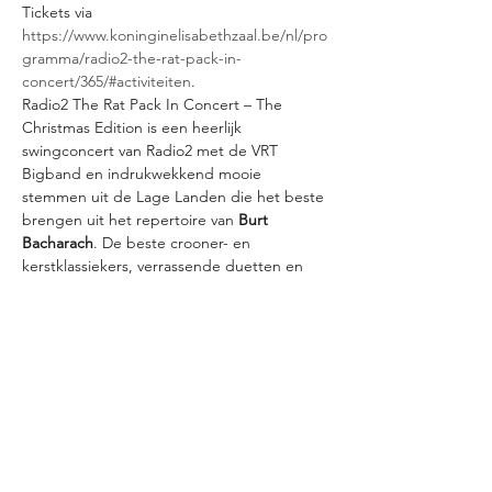
Tickets via 
https://www.koninginelisabethzaal.be/nl/pro
gramma/radio2-the-rat-pack-in-
concert/365/#activiteiten
.
Radio2 The Rat Pack In Concert – The 
Christmas Edition is een heerlijk 
swingconcert van Radio2 met de VRT 
Bigband en indrukwekkend mooie 
stemmen uit de Lage Landen die het beste 
brengen uit het repertoire van 
Burt 
Bacharach
. De beste crooner- en 
kerstklassiekers, verrassende duetten en 
een schijnwerper op het 
legendarische repertoire van de 
Amerikaanse componist, pianist, arrangeur 
en muziekproducer Burt Bacharach (1928 – 
2023). Op zaterdag 16 december 2023 in 
Koningin Elisabethzaal Antwerpen.Het 
concert is nadien voor iedereen te 
herbeleven tijdens 'Radio 2 The Rat Pack' 
op Radio 2 en via de Radio 2-app.