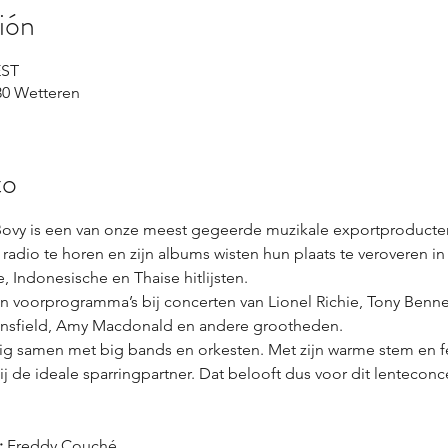
ión
EST
30 Wetteren
to
ovy is een van onze meest gegeerde muzikale exportproducten.
radio te horen en zijn albums wisten hun plaats te veroveren in
e, Indonesische en Thaise hitlijsten.
en voorprogramma’s bij concerten van Lionel Richie, Tony Benn
ansfield, Amy Macdonald en andere grootheden.
ig samen met big bands en orkesten. Met zijn warme stem en fe
hij de ideale sparringpartner. Dat belooft dus voor dit lentecon
:
 Freddy Couché