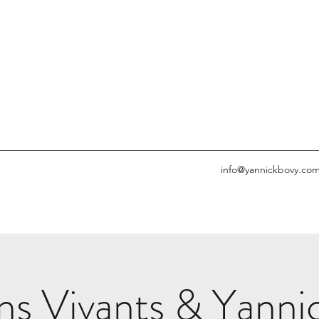
info@yannickbovy.co
ns Vivants & Yanni