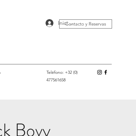
Iniciar sesión
Contacto y Reservas
m
Teléfono: +32 (0)
477561658
ck Bovy