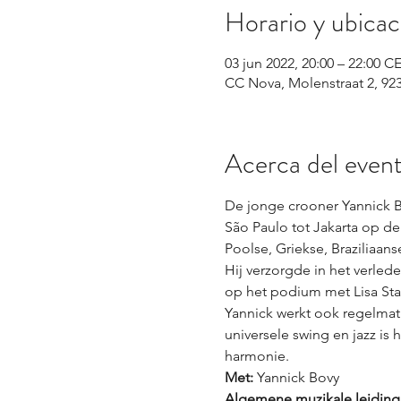
Horario y ubicac
03 jun 2022, 20:00 – 22:00 C
CC Nova, Molenstraat 2, 92
Acerca del even
De jonge crooner Yannick B
São Paulo tot Jakarta op de 
Poolse, Griekse, Braziliaans
Hij verzorgde in het verled
op het podium met Lisa St
Yannick werkt ook regelmat
universele swing en jazz is 
harmonie.
Met:
Algemene muzikale leiding