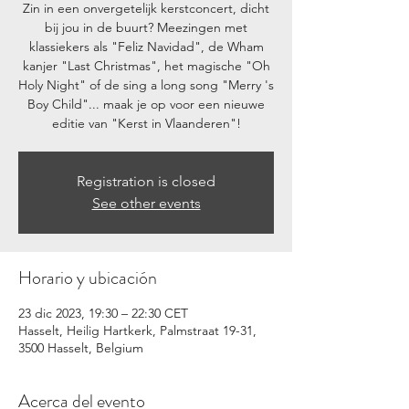
Zin in een onvergetelijk kerstconcert, dicht
bij jou in de buurt? Meezingen met
klassiekers als "Feliz Navidad", de Wham
kanjer "Last Christmas", het magische "Oh
Holy Night" of de sing a long song "Merry 's
Boy Child"... maak je op voor een nieuwe
editie van "Kerst in Vlaanderen"!
Registration is closed
See other events
Horario y ubicación
23 dic 2023, 19:30 – 22:30 CET
Hasselt, Heilig Hartkerk, Palmstraat 19-31,
3500 Hasselt, Belgium
Acerca del evento