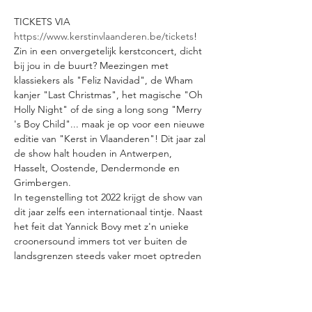
TICKETS VIA 
https://www.kerstinvlaanderen.be/tickets
! 

Zin in een onvergetelijk kerstconcert, dicht 
bij jou in de buurt? Meezingen met 
klassiekers als "Feliz Navidad", de Wham 
kanjer "Last Christmas", het magische "Oh 
Holly Night" of de sing a long song "Merry 
's Boy Child"... maak je op voor een nieuwe 
editie van "Kerst in Vlaanderen"! Dit jaar zal 
de show halt houden in Antwerpen, 
Hasselt, Oostende, Dendermonde en 
Grimbergen.

In tegenstelling tot 2022 krijgt de show van 
dit jaar zelfs een internationaal tintje. Naast 
het feit dat Yannick Bovy met z'n unieke 
croonersound immers tot ver buiten de 
landsgrenzen steeds vaker moet optreden 
verwelkomen we deze decembermaand de 
Zuid-Afrikaanse popzangeres Nádine (lees 
en spreek Neydean). In haar thuisland een 