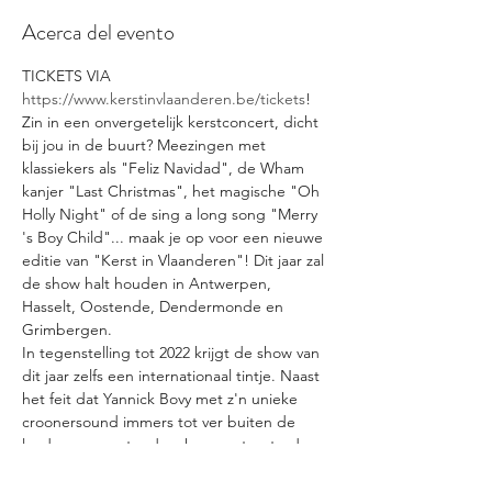
Acerca del evento
TICKETS VIA 
https://www.kerstinvlaanderen.be/tickets
! 

Zin in een onvergetelijk kerstconcert, dicht 
bij jou in de buurt? Meezingen met 
klassiekers als "Feliz Navidad", de Wham 
kanjer "Last Christmas", het magische "Oh 
Holly Night" of de sing a long song "Merry 
's Boy Child"... maak je op voor een nieuwe 
editie van "Kerst in Vlaanderen"! Dit jaar zal 
de show halt houden in Antwerpen, 
Hasselt, Oostende, Dendermonde en 
Grimbergen.

In tegenstelling tot 2022 krijgt de show van 
dit jaar zelfs een internationaal tintje. Naast 
het feit dat Yannick Bovy met z'n unieke 
croonersound immers tot ver buiten de 
landsgrenzen steeds vaker moet optreden 
verwelkomen we deze decembermaand de 
Zuid-Afrikaanse popzangeres Nádine (lees 