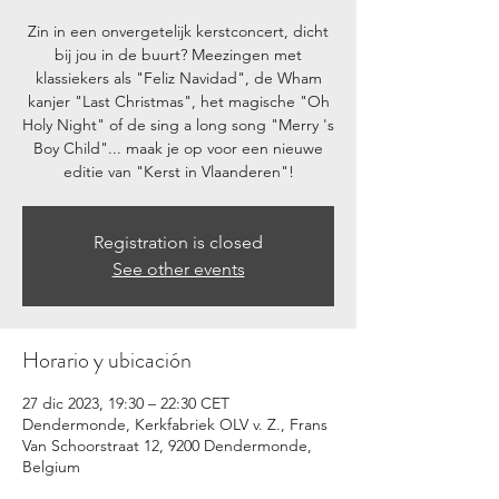
Zin in een onvergetelijk kerstconcert, dicht
bij jou in de buurt? Meezingen met
klassiekers als "Feliz Navidad", de Wham
kanjer "Last Christmas", het magische "Oh
Holy Night" of de sing a long song "Merry 's
Boy Child"... maak je op voor een nieuwe
editie van "Kerst in Vlaanderen"!
Registration is closed
See other events
Horario y ubicación
27 dic 2023, 19:30 – 22:30 CET
Dendermonde, Kerkfabriek OLV v. Z., Frans
Van Schoorstraat 12, 9200 Dendermonde,
Belgium