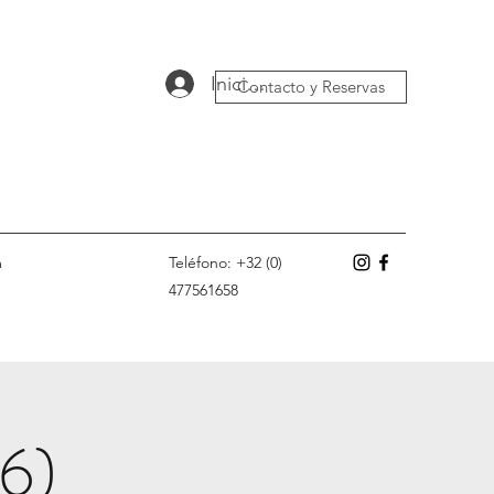
Iniciar sesión
Contacto y Reservas
m
Teléfono: +32 (0)
477561658
(6)