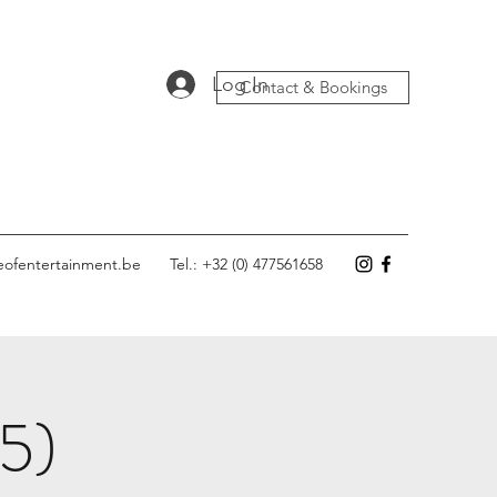
Log In
Contact & Bookings
eofentertainment.be
Tel.: +32 (0) 477561658
(5)