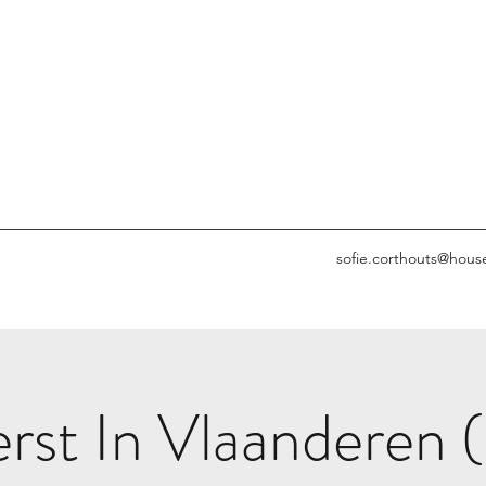
sofie.corthouts@hous
rst In Vlaanderen 