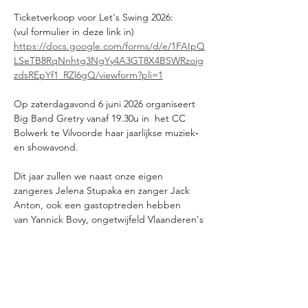
Ticketverkoop voor Let's Swing 2026: 
(vul formulier in deze link in)
https://docs.google.com/forms/d/e/1FAIpQ
LSeTB8RqNnhtg3NgYy4A3GT8X4BSWRzojg
zdsREpYf1_RZl6gQ/viewform?pli=1
Op zaterdagavond 6 juni 2026 organiseert 
Big Band Gretry vanaf 19.30u in  het CC 
Bolwerk te Vilvoorde haar jaarlijkse muziek‐ 
en showavond. 
Dit jaar zullen we naast onze eigen 
zangeres Jelena Stupaka en zanger Jack 
Anton, ook een gastoptreden hebben 
van Yannick Bovy, ongetwijfeld Vlaanderen's 
bekendste crooner. De dirigent, 
muzikanten, zangeres en zanger alsook de 
leden van de beheerraad zullen, zoals ieder 
jaar, het beste van zichzelf geven om U een 
 onvergetelijke avond te kunnen bezorgen.