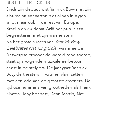
BESTEL 
HIER
 TICKETS!
Sinds zijn debuut wist Yannick Bovy met zijn 
albums en concerten niet alleen in eigen 
land, maar ook in de rest van Europa, 
Brazilië en Zuidoost-Azië het publiek te 
begeesteren met zijn warme stem.
Na het grote succes van 
Yannick Bovy 
Celebrates Nat King Cole
, waarmee de 
Antwerpse crooner de wereld rond toerde, 
staat zijn volgende muzikale eerbetoon 
alvast in de steigers. Dit jaar gaat Yannick 
Bovy de theaters in vuur en vlam zetten 
met een ode aan de grootste crooners. De 
tijdloze nummers van grootheden als Frank 
Sinatra, Tony Bennett, Dean Martin, Nat 
King Cole en vele anderen zullen door 
Yannick in de beste croonertraditie met 
een geweldige 4-koppige live band 
worden gebracht.
Y
annick Bovy Celebrates The Crooners
: een 
unieke gelegenheid om enkele van de 