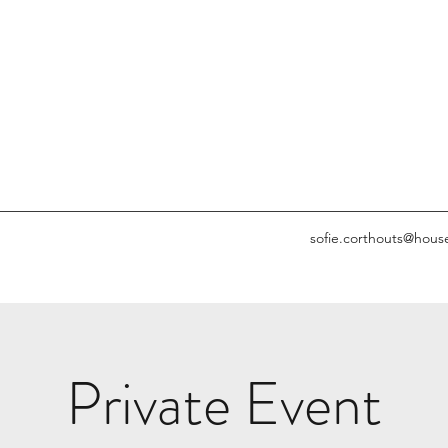
sofie.corthouts@hous
Private Event