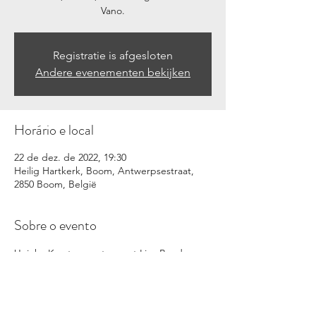
Vano.
Registratie is afgesloten
Andere evenementen bekijken
Horário e local
22 de dez. de 2022, 19:30
Heilig Hartkerk, Boom, Antwerpsestraat,
2850 Boom, België
Sobre o evento
Unieke Kerstconcerten met Live Band over 
heel Vlaanderen!