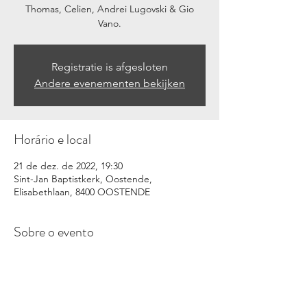
Thomas, Celien, Andrei Lugovski & Gio
Vano.
Registratie is afgesloten
Andere evenementen bekijken
Horário e local
21 de dez. de 2022, 19:30
Sint-Jan Baptistkerk, Oostende,
Elisabethlaan, 8400 OOSTENDE
Sobre o evento
Unieke Kerstconcerten met Live Band over 
heel Vlaanderen!