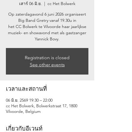
เสาร์ 06 มิ.ย.
  |  
cc Het Bolwerk
Op zaterdagavond 6 juni 2026 organiseert
Big Band Gretry vanaf 19.30u in
het CC Bolwerk te Vilvoorde haar jaarlijkse
muziek‐ en showavond met als gastzanger
Yannick Bovy.
Registration is closed
See other events
เวลาและสถานที่
06 มิ.ย. 2569 19:30 – 22:00
cc Het Bolwerk, Bolwerkstraat 17, 1800
Vilvoorde, Belgium
เกี่ยวกับอีเวนท์