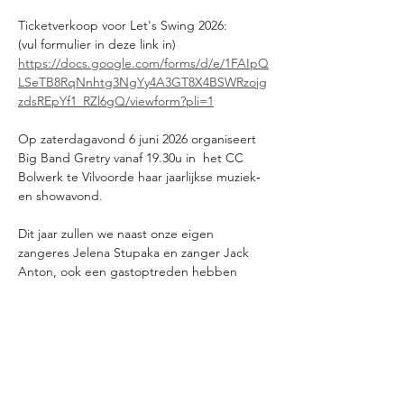
Ticketverkoop voor Let's Swing 2026: 
(vul formulier in deze link in)
https://docs.google.com/forms/d/e/1FAIpQ
LSeTB8RqNnhtg3NgYy4A3GT8X4BSWRzojg
zdsREpYf1_RZl6gQ/viewform?pli=1
Op zaterdagavond 6 juni 2026 organiseert 
Big Band Gretry vanaf 19.30u in  het CC 
Bolwerk te Vilvoorde haar jaarlijkse muziek‐ 
en showavond. 
Dit jaar zullen we naast onze eigen 
zangeres Jelena Stupaka en zanger Jack 
Anton, ook een gastoptreden hebben 
van Yannick Bovy, ongetwijfeld Vlaanderen's 
bekendste crooner. De dirigent, 
muzikanten, zangeres en zanger alsook de 
leden van de beheerraad zullen, zoals ieder 
jaar, het beste van zichzelf geven om U een 
 onvergetelijke avond te kunnen bezorgen.