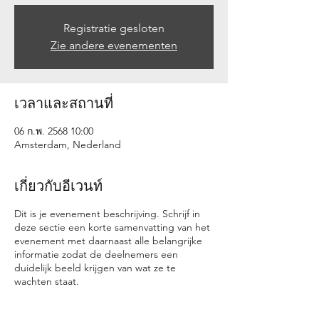
Registratie gesloten
Zie andere evenementen
เวลาและสถานที่
06 ก.พ. 2568 10:00
Amsterdam, Nederland
เกี่ยวกับอีเวนท์
Dit is je evenement beschrijving. Schrijf in
deze sectie een korte samenvatting van het
evenement met daarnaast alle belangrijke
informatie zodat de deelnemers een
duidelijk beeld krijgen van wat ze te
wachten staat.
Voeg bijvoorbeeld je evenementen agenda,