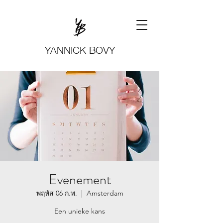
YANNICK BOVY
Evenement
พฤหัส 06 ก.พ.
  |  
Amsterdam
Een unieke kans